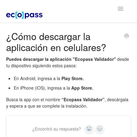
Toggle
Navigatio
Volver al home
¿Cómo descargar la
aplicación en celulares?
Puedes descargar la aplicación "Ecopass Validador"
desde
tu dispositivo siguiendo estos pasos:
En Android, ingresa a la
Play Store.
En iPhone (iOS), ingresa a la
App Store.
Busca la app con el nombre
“Ecopass Validador”
, descárgala
y espera a que se complete la instalación.
¿Encontró su respuesta?
Yes
No